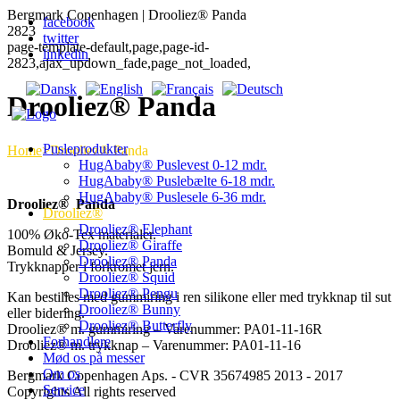
Bergmark Copenhagen | Drooliez® Panda
facebook
2823
twitter
page-template-default,page,page-id-
linkedin
2823,ajax_updown_fade,page_not_loaded,
Drooliez® Panda
Pusleprodukter
Home
>
Drooliez® Panda
HugAbaby® Puslevest 0-12 mdr.
HugAbaby® Puslebælte 6-18 mdr.
HugAbaby® Puslesele 6-36 mdr.
Drooliez® Panda
Drooliez®
Drooliez® Elephant
100% Øko-Tex materialer.
Drooliez® Giraffe
Bomuld & Jersey.
Drooliez® Panda
Trykknapper i forkromet jern.
Drooliez® Squid
Drooliez® Pengu
Kan bestilles med gummiring i ren silikone eller med trykknap til sut
Drooliez® Bunny
eller bidering.
Drooliez® Butterfly
Drooliez® m. gummiring – Varenummer: PA01-11-16R
Forhandlere
Drooliez® m. trykknap – Varenummer: PA01-11-16
Mød os på messer
Om os
Bergmark Copenhagen Aps. - CVR 35674985 2013 - 2017
Service
Copyrights All rights reserved