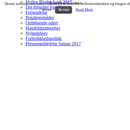
Herlev Bladet April 2017
Vi anvender Cookies
Denne webside anvender cookies for at forbedre helhedsindtrykket og brugen af
Det fortæller forældrene..
denne.
Accept
Read More
Forsendelse
Betalingsmåder
Opfølgende odrer
Handelsbetingelser
Nyhedsbrev
Fortrolighedspolitik
Pressemeddelelse Januar 2017